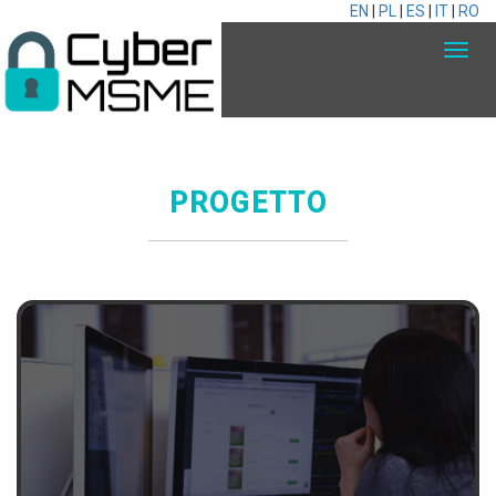
EN
|
PL
|
ES
|
IT
|
RO
PROGETTO